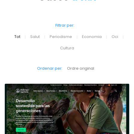
Filtrar per:
Tot
Salut
Periodisme
Economia
Oci
|
|
|
|
|
Cultura
Ordenar per:
Ordre original