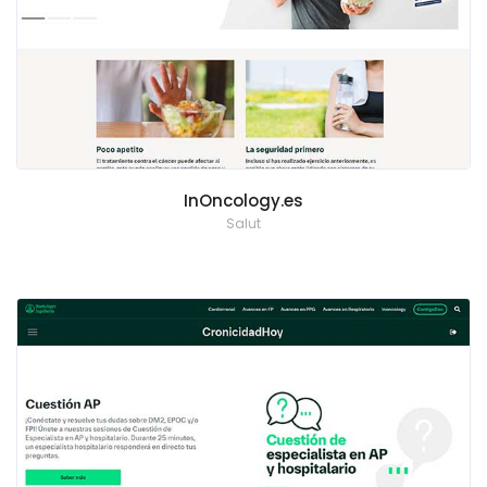
InOncology.es
Salut